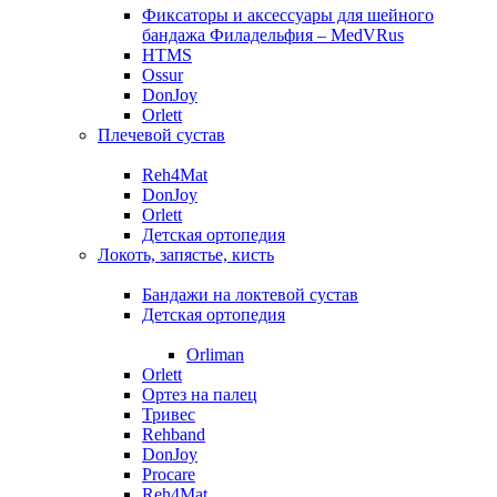
Фиксаторы и аксессуары для шейного
бандажа Филадельфия – MedVRus
HTMS
Ossur
DonJoy
Orlett
Плечевой сустав
Reh4Mat
DonJoy
Orlett
Детская ортопедия
Локоть, запястье, кисть
Бандажи на локтевой сустав
Детская ортопедия
Orliman
Orlett
Ортез на палец
Тривес
Rehband
DonJoy
Procare
Reh4Mat