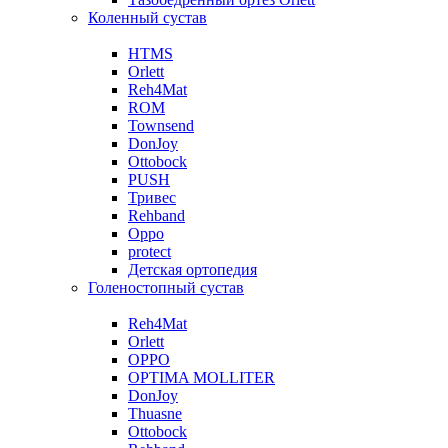
Коленный сустав
HTMS
Orlett
Reh4Mat
ROM
Townsend
DonJoy
Ottobock
PUSH
Тривес
Rehband
Oppo
protect
Детская ортопедия
Голеностопный сустав
Reh4Mat
Orlett
OPPO
OPTIMA MOLLITER
DonJoy
Thuasne
Ottobock