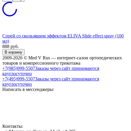
Спрей со скользящим эффектом ELIVA Slide effect spray (100
мл)
888
руб.
В корзину
2009-2026 © Med V Rus — интернет-салон ортопедических
товаров и компрессионного трикотажа
+7(985)999-5507
Заказы через сайт принимаются
круглосуточно
+7(495)999-5507
Заказы через сайт принимаются
круглосуточно
Написать в мессенджеры:
Контакты: