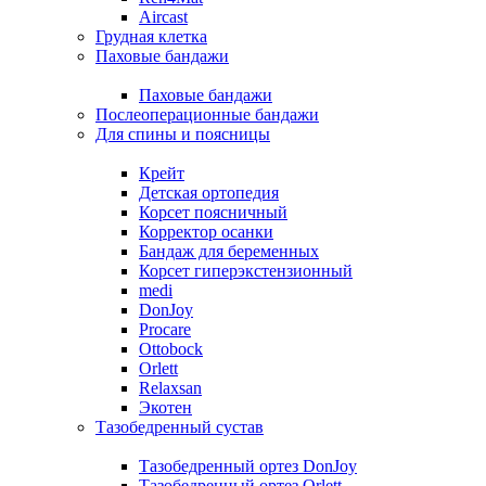
Aircast
Грудная клетка
Паховые бандажи
Паховые бандажи
Послеоперационные бандажи
Для спины и поясницы
Крейт
Детская ортопедия
Корсет поясничный
Корректор осанки
Бандаж для беременных
Корсет гиперэкстензионный
medi
DonJoy
Procare
Ottobock
Orlett
Relaxsan
Экотен
Тазобедренный сустав
Тазобедренный ортез DonJoy
Тазобедренный ортез Orlett