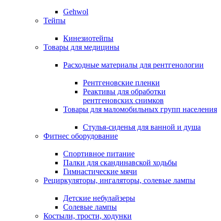
Gehwol
Тейпы
Кинезиотейпы
Товары для медицины
Расходные материалы для рентгенологии
Рентгеновские пленки
Реактивы для обработки
рентгеновских снимков
Товары для маломобильных групп населения
Стулья-сиденья для ванной и душа
Фитнес оборудование
Спортивное питание
Палки для скандинавской ходьбы
Гимнастические мячи
Рециркуляторы, ингаляторы, солевые лампы
Детские небулайзеры
Солевые лампы
Костыли, трости, ходунки