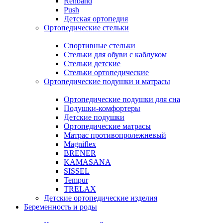
Rehband
Push
Детская ортопедия
Ортопедические стельки
Спортивные стельки
Стельки для обуви с каблуком
Стельки детские
Стельки ортопедические
Ортопедические подушки и матрасы
Ортопедические подушки для сна
Подушки-комфортеры
Детские подушки
Ортопедические матрасы
Матрас противопролежневый
Magniflex
BRENER
KAMASANA
SISSEL
Tempur
TRELAX
Детские ортопедические изделия
Беременность и роды