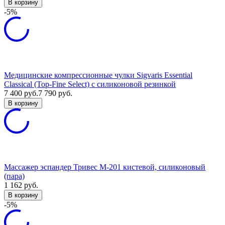
В корзину
-5%
Медицинские компрессионные чулки Sigvaris Essential
Classical (Top-Fine Select) с силиконовой резинкой
7 400
руб.
7 790
руб.
В корзину
Массажер эспандер Тривес М-201 кистевой, силиконовый
(пара)
1 162
руб.
В корзину
-5%